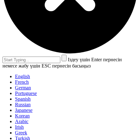
Іздеу үшін Enter пернесін
немесе жабу үшін ESC пернесін басыңыз
English
French
German
Portuguese
Spanish
Russian
Japanese
Korean
Arabic
Irish
Greek
Turkish