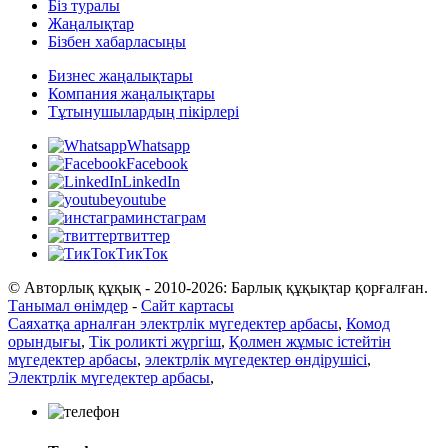
Біз туралы
Жаңалықтар
Бізбен хабарласыңы
Бизнес жаңалықтары
Компания жаңалықтары
Тұтынушылардың пікірлері
Whatsapp
Facebook
LinkedIn
youtube
инстаграм
твиттер
ТикТок
© Авторлық құқық - 2010-2026: Барлық құқықтар қорғалған.
Танымал өнімдер
-
Сайт картасы
Саяхатқа арналған электрлік мүгедектер арбасы
,
Комод
орындығы
,
Тік роликті жүргіш
,
Қолмен жұмыс істейтін
мүгедектер арбасы
,
электрлік мүгедектер өндірушісі
,
Электрлік мүгедектер арбасы
,