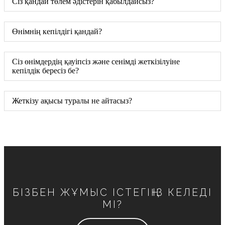
Сіз қандай төлем әдістерін қабылдайсыз?
Өнімнің кепілдігі қандай?
Сіз өнімдердің қауіпсіз және сенімді жеткізілуіне
кепілдік бересіз бе?
Жеткізу ақысы туралы не айтасыз?
БІЗБЕН ЖҰМЫС ІСТЕГІҢІЗ КЕЛЕДІ
МІ?