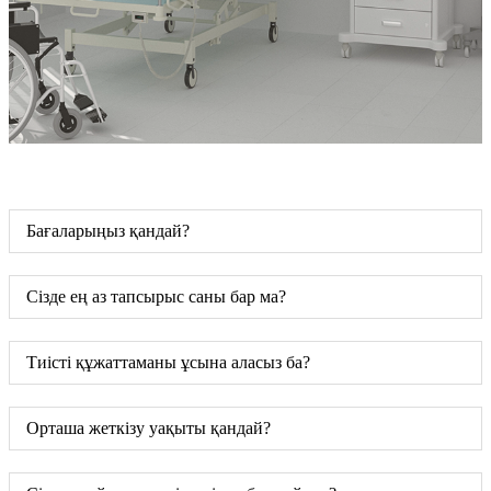
Бағаларыңыз қандай?
Сізде ең аз тапсырыс саны бар ма?
Тиісті құжаттаманы ұсына аласыз ба?
Орташа жеткізу уақыты қандай?