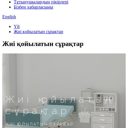
Тұтынушылардың пікірлері
Бізбен хабарласыңы
English
Үй
Жиі қойылатын сұрақтар
Жиі қойылатын сұрақтар
Жиі қойылатын
сұрақтар
ЖИІ ҚОЙЫЛАТЫН СҰРАҚТАР