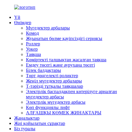
Үй
Өнімдер
Мүгедектер арбалары
Комод
Жуынатын бөлме қауіпсіздігі сериясы
Роллер
Уокер
Таяқша
Көміртекті талшықтан жасалған таяқша
Емдеу төсегі және аурухана төсегі
Білек балдақтары
Төрт дөңгелекті роликтер
Жеңіл мүгедектер арбалары
Т-тәрізді тұтқалы таяқшалар
Электрлік баспалдақпен көтерілуге ​​арналған
мүгедектер арбасы
Электрлік мүгедектер арбасы
Көп функциялы лифт
АЛҒАШҚЫ КӨМЕК ЖИНАҚТАРЫ
Жаңалықтар
Жиі қойылатын сұрақтар
Біз туралы