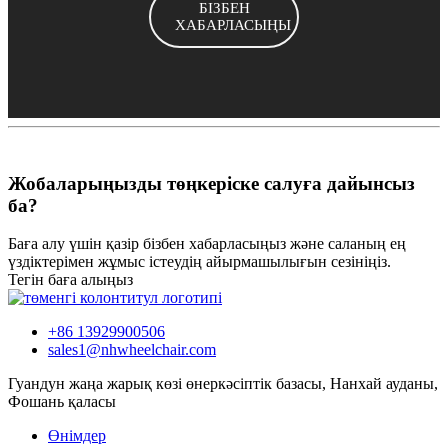
БІЗБЕН
ХАБАРЛАСЫҢЫ
Жобаларыңызды төңкеріске салуға дайынсыз
ба?
Баға алу үшін қазір бізбен хабарласыңыз және саланың ең
үздіктерімен жұмыс істеудің айырмашылығын сезініңіз.
Тегін баға алыңыз
+86 13929900506
sales1@nhwheelchair.com
Гуандун жаңа жарық көзі өнеркәсіптік базасы, Нанхай ауданы,
Фошань қаласы
Өнімдер